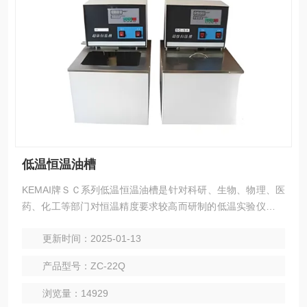
低温恒温油槽
KEMAI牌ＳＣ系列低温恒温油槽是针对科研、生物、物理、医
药、化工等部门对恒温精度要求较高而研制的低温实验仪器，
具有使槽内温度与均匀、智能控温更准确等特点.亦可作为普通
更新时间：2025-01-13
温度计及其它温度测量仪表制造中的定标用途。
产品型号：ZC-22Q
浏览量：14929